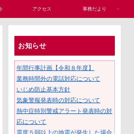
ト
アクセス
事務だより
お知らせ
年間行事計画【令和８年度】
業務時間外の電話対応について
いじめ防止基本方針
気象警報発表時の対応について
熱中症特別警戒アラート発表時の対
応について
震度５弱以上の地震が発生した場合