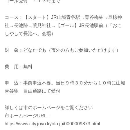
ゴール受付 ：１３時まで
コース：【スタート】JR山城青谷駅→青谷梅林→旦椋神
社→長池跡→荒見神社→【ゴール】JR長池駅前（「おこ
しやして長池へ」会場）
対 象：どなたでも（市外の方もご参加いただけます）
費 用：無料
申 込：事前申込不要。当日９時３０分から１０時に山城
青谷駅 自由通路にて受付
詳しくは市のホームページをご覧ください
市ホームページURL：
https://www.city.joyo.kyoto.jp/0000009873.html