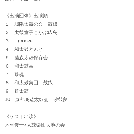
《出演団体》出演順
１ 城陽太鼓の会 鼓娘
２ 太鼓童子こかぶ広島
３ J.groove
４ 和太鼓とんとこ
５ 藤森太鼓保存会
６ 和太鼓悳
７ 鼓魂
８ 和太鼓集団 鼓鐡
９ 群太鼓
10 京都楽遊太鼓会 砂鼓夢
《ゲスト出演》
木村優一×太鼓楽団大地の会