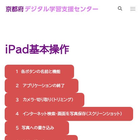
コ
検
ト
ン
索
グ
テ
ル
ン
メ
ツ
ニ
へ
iPad基本操作
ュ
ス
ー
キ
ッ
１ 各ボタンの名前と機能
プ
２ アプリケーションの終了
３ カメラ・切り取り（トリミング）
４ インターネット検索・画面を写真保存（スクリーンショット）
５ 写真への書き込み