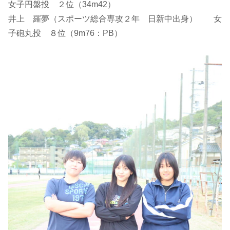
女子円盤投 ２位（34m42）
井上 羅夢（スポーツ総合専攻２年 日新中出身） 女
子砲丸投 ８位（9m76：PB）