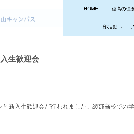
HOME
綾高の理
部活動
入生歓迎会
ンと新入生歓迎会が行われました。綾部高校での