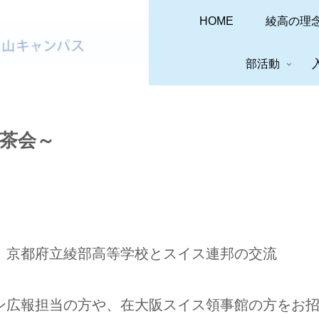
HOME
綾高の理
部活動
茶会～
」京都府立綾部高等学校とスイス連邦の交流
ン広報担当の方や、在大阪スイス領事館の方をお招