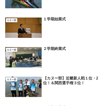
１学期始業式
カヌー部
２学期終業式
カヌー部
【カヌー部】近畿新人戦１位・2
カヌー部
位！＆関西選手権３位！