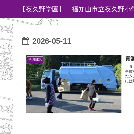
【夜久野学園】 福知山市立夜久野小
2026-05-11
資
学園日記
５月
事故
だき
には