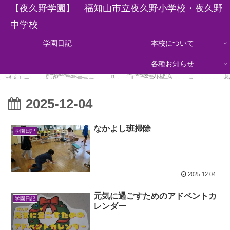
【夜久野学園】 福知山市立夜久野小学校・夜久野
中学校
学園日記
本校について
各種お知らせ
2025-12-04
なかよし班掃除
学園日記
2025.12.04
元気に過ごすためのアドベントカ
学園日記
レンダー