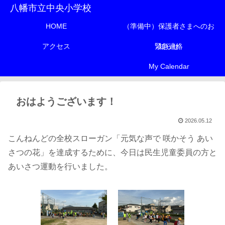
八幡市立中央小学校
HOME
（準備中）保護者さまへのお
アクセス
緊急連絡
知らせ
My Calendar
おはようございます！
2026.05.12
こんねんどの全校スローガン「元気な声で 咲かそう あい
さつの花」を達成するために、今日は民生児童委員の方と
あいさつ運動を行いました。