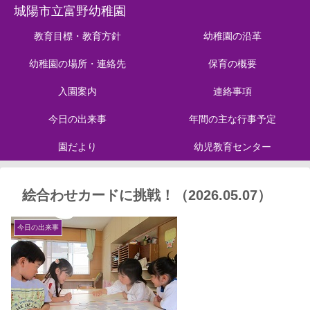
城陽市立富野幼稚園
教育目標・教育方針
幼稚園の沿革
幼稚園の場所・連絡先
保育の概要
入園案内
連絡事項
今日の出来事
年間の主な行事予定
園だより
幼児教育センター
絵合わせカードに挑戦！（2026.05.07）
今日の出来事