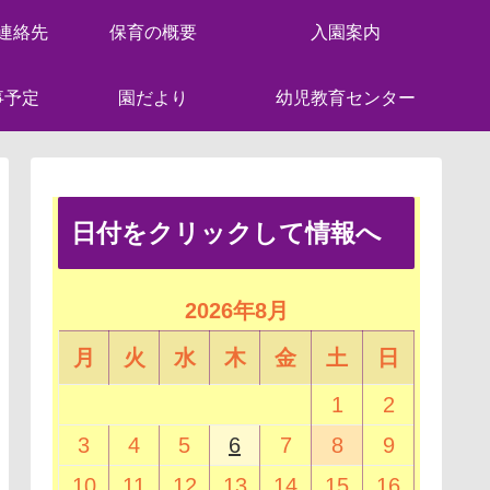
連絡先
保育の概要
入園案内
事予定
園だより
幼児教育センター
日付をクリックして情報へ
2026年8月
月
火
水
木
金
土
日
1
2
3
4
5
6
7
8
9
10
11
12
13
14
15
16