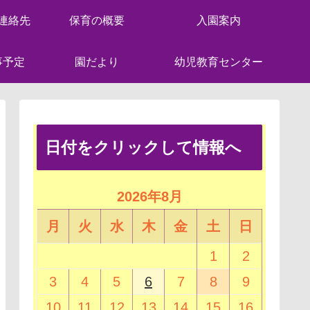
連絡先
保育の概要
入園案内
事予定
園だより
幼児教育センター
日付をクリックして情報へ
2026年8月
月
火
水
木
金
土
日
1
2
3
4
5
6
7
8
9
10
11
12
13
14
15
16