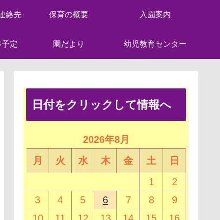
連絡先
保育の概要
入園案内
事予定
園だより
幼児教育センター
日付をクリックして情報へ
2026年8月
月
火
水
木
金
土
日
1
2
3
4
5
6
7
8
9
10
11
12
13
14
15
16