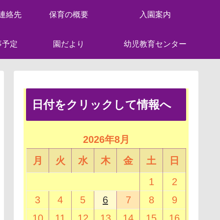
連絡先
保育の概要
入園案内
事予定
園だより
幼児教育センター
日付をクリックして情報へ
2026年8月
月
火
水
木
金
土
日
1
2
3
4
5
6
7
8
9
10
11
12
13
14
15
16