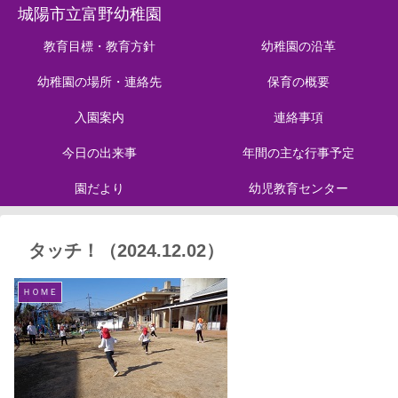
城陽市立富野幼稚園
教育目標・教育方針
幼稚園の沿革
幼稚園の場所・連絡先
保育の概要
入園案内
連絡事項
今日の出来事
年間の主な行事予定
園だより
幼児教育センター
タッチ！（2024.12.02）
ＨＯＭＥ