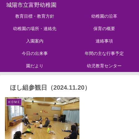
城陽市立富野幼稚園
教育目標・教育方針
幼稚園の沿革
幼稚園の場所・連絡先
保育の概要
入園案内
連絡事項
今日の出来事
年間の主な行事予定
園だより
幼児教育センター
ほし組参観日（2024.11.20）
ＨＯＭＥ