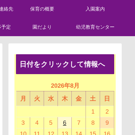
連絡先
保育の概要
入園案内
事予定
園だより
幼児教育センター
日付をクリックして情報へ
2026年8月
月
火
水
木
金
土
日
1
2
3
4
5
6
7
8
9
10
11
12
13
14
15
16