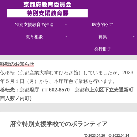
特別支援教育の推進
医療的ケア
教育相談
募集
発行冊子
移転のお知らせ
仮移転（京都産業大学むすびわざ館）していましたが、2023
年５月１日（月）から、本庁庁舎で業務を行います。
移転先：京都府庁（〒602-8570 京都市上京区下立売通新町
西入薮ノ内町）
府立特別支援学校でのボランティア
2023.04.26
2022.04.14