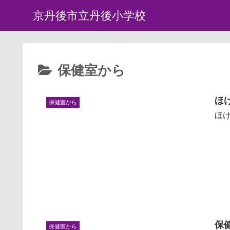
京丹後市立丹後小学校
保健室から
ほ
保健室から
ほ
保
保健室から