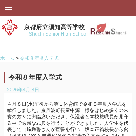
京都府立須知高等学校
Shuchi Senior High School
ホーム
>
令和８年度入学式
令和８年度入学式
2026年4月 8日
４月８日(水)午後から第１体育館で令和８年度入学式を
挙行しました。京丹波町長畠中源一様をはじめ多くの来
賓の方々に御臨席いただき、保護者と本校教職員が見守
る中で厳粛な式典を行うことができました。入学生を代
表して山﨑舜馨さんが宣誓を行い、坂本正義校長から食
品科学科12名と普通科24名の生徒の入学が許可されま