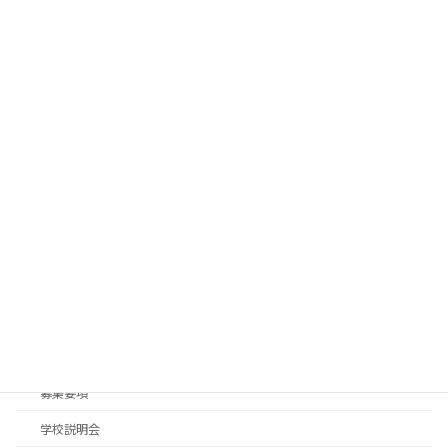
令和８年度 ８月転・編入学 – 入学案内
入学案内
2026年5月25日
令和８年度 第２・３回学校説明会
学校説明会
2026年4月30日
カテゴリー
入学案内
入学案内パンフレット
募集要項
学校説明会