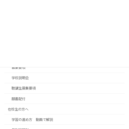
2026年4月30日
カテゴリー
入学案内
入学案内パンフレット
募集要項
学校説明会
聴講生募集要項
願書配付
在校生の方へ
学習の進め方 動画で解説