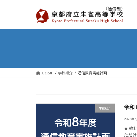
コ
ナ
ン
ビ
テ
ゲ
ン
ー
ツ
シ
へ
ョ
ス
ン
キ
に
ッ
移
プ
動
HOME
学校紹介
通信教育実施計画
令和
学校紹介
2026年
★ 教
ただけ