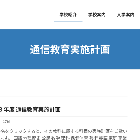
学校紹介
学校案内
入学案内
通信教育実施計画
８年度 通信教育実施計画
6月17日
科名をクリックすると、その教科に属する科目の実施計画をご覧い
ます。 国語 地理歴史 公民 数学 理科 保健体育 芸術 英語 家庭 商業