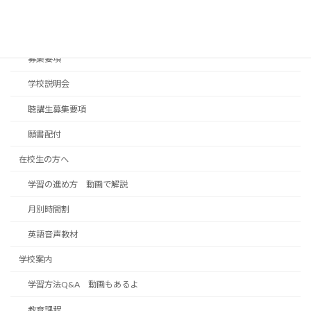
入学案内
入学案内パンフレット
募集要項
学校説明会
聴講生募集要項
願書配付
在校生の方へ
学習の進め方 動画で解説
月別時間割
英語音声教材
学校案内
学習方法Q&A 動画もあるよ
教育課程