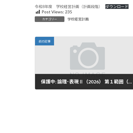
更
令和8年度 学校経営計画（計画段階）
ダウンロード
新
Post Views:
235
日
学校経営計画
時
カテゴリー
:
前の記事
保護中: 論理･表現Ⅱ（2026） 第１範囲（R1～R3）
2026年4月13日