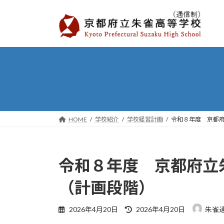
コ
ナ
ン
ビ
テ
ゲ
ン
ー
ツ
シ
へ
ョ
ス
ン
キ
に
ッ
移
プ
動
HOME
学校紹介
学校経営計画
令和８年度 京都
令和８年度 京都府立
（計画段階）
最
2026年4月20日
2026年4月20日
朱雀
終