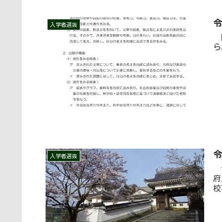
入学者選抜
附
ら
入学者選抜
令
府
校