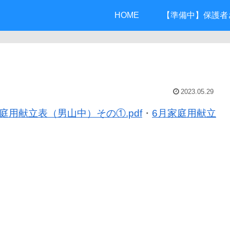
HOME
【準備中】保護者
2023.05.29
庭用献立表（男山中）その①.pdf
・
6月家庭用献立