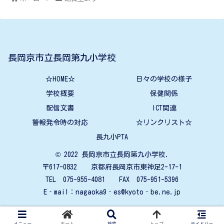
長岡京市立長岡第九小学校
☆HOME☆
日々の学校の様子
学校概要
保健関係
配信文書
ICT関連
警報発令時の対応
☆リンクリスト☆
長九小PTA
© 2022 長岡京市立長岡第九小学校.
〒617-0832 京都府長岡京市東神足2-17-1
TEL 075-955-4081 FAX 075-951-5396
E‐mail：nagaoka9‐es@kyoto‐be.ne.jp
メニュー
ホーム
検索
トップ
サイドバー