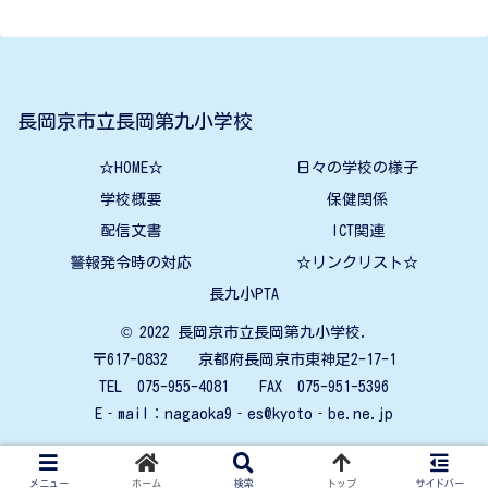
長岡京市立長岡第九小学校
☆HOME☆
日々の学校の様子
学校概要
保健関係
配信文書
ICT関連
警報発令時の対応
☆リンクリスト☆
長九小PTA
© 2022 長岡京市立長岡第九小学校.
〒617-0832 京都府長岡京市東神足2-17-1
TEL 075-955-4081 FAX 075-951-5396
E‐mail：nagaoka9‐es@kyoto‐be.ne.jp
メニュー
ホーム
検索
トップ
サイドバー