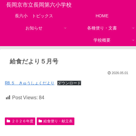
長岡京市立長岡第六小学校
長六小 トピックス
HOME
お知らせ
各種便り・文書
学校概要
給食だより５月号
2026.05.01
R8.５ きゅうしょくだより
ダウンロード
Post Views:
84
２０２６年度
給食便り・献立表