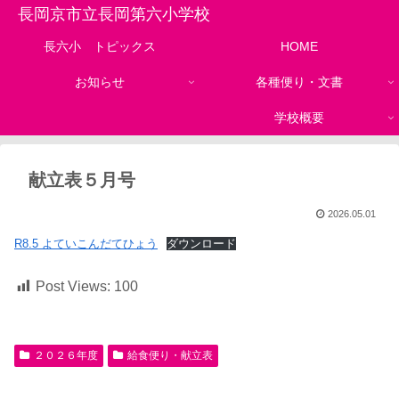
長岡京市立長岡第六小学校
長六小 トピックス
HOME
お知らせ
各種便り・文書
学校概要
献立表５月号
2026.05.01
R8.5 よていこんだてひょう
ダウンロード
Post Views:
100
２０２６年度
給食便り・献立表