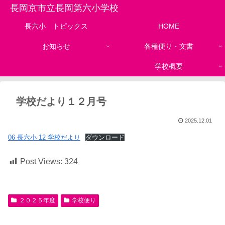
長岡京市立長岡第六小学校
長六小 トピックス
HOME
お知らせ
各種便り・文書
学校概要
学校だより１２月号
2025.12.01
06 長六小 12 学校だより
ダウンロード
Post Views:
324
２０２５年度
学校便り