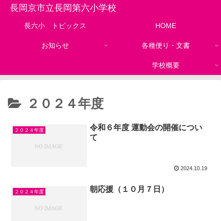
長岡京市立長岡第六小学校
長六小 トピックス
HOME
お知らせ
各種便り・文書
学校概要
２０２４年度
令和６年度 運動会の開催につい
２０２４年度
て
2024.10.19
朝応援（１０月７日）
２０２４年度