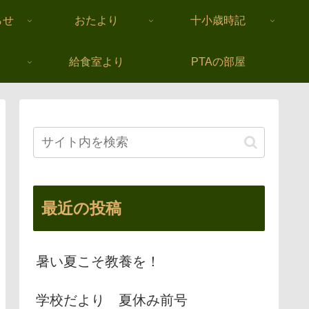
らせ
おたより
十小歳時記
給食室より
PTAの部屋
最近の投稿
暑い夏こそ教養を！
学校だより 夏休み前号