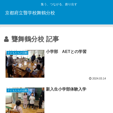
集う、つながる、創り出す
京都府立聾学校舞鶴分校
聾舞鶴分校 記事
小学部 AETとの学習
子どもたちの活動
2024.03.14
新入生小学部体験入学
子どもたちの活動