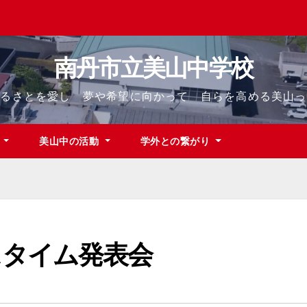
南丹市立美山中学校
ふるさとを愛し 夢や希望に向かって 自らを高める美山っ
て
美山中の活動
学外との繋がり
スタイム発表会