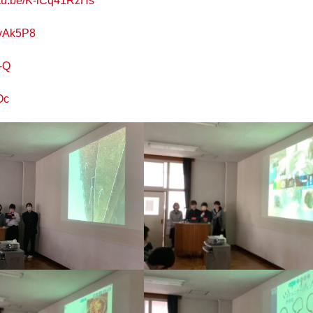
utu.be/K-iCq41RzHs
JyAk5P8
-Q
Oc