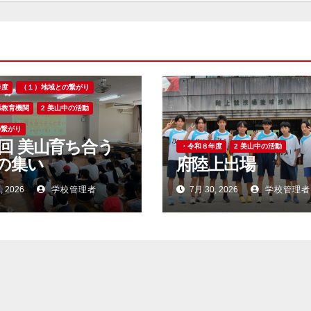
年度
（１）地域との繋がり
係教育機関
2 美山中の活動
の繋がり
0回 美山育ち合う
・令和８年度
2 美山中の活動
の集い
府陸上出場
, 2026
学校管理者
7月 30, 2026
学校管理者