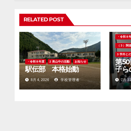
シ
ョ
RELATED POST
ン
・令和８
（３）関
3 学外と
第5
・令和８年度
2 美山中の活動
お知らせ
駅伝部 本格始動
子ら
8月 4, 2026
学校管理者
7月 31