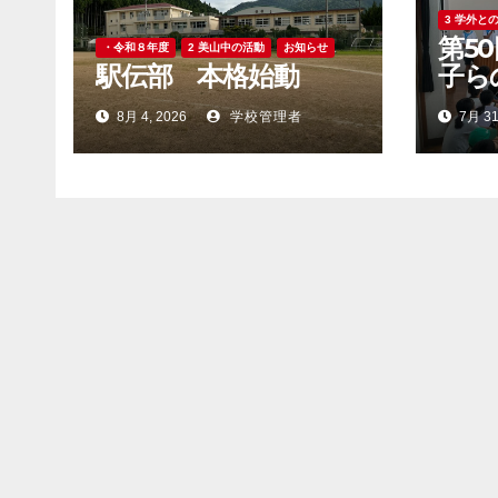
3 学外と
第5
・令和８年度
2 美山中の活動
お知らせ
駅伝部 本格始動
子ら
8月 4, 2026
学校管理者
7月 31