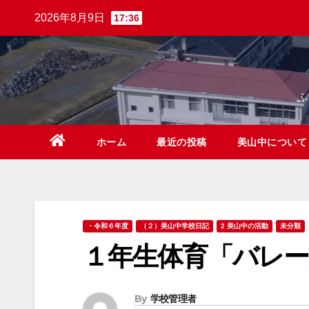
Skip
2026年8月9日
17:36
to
content
ホーム
最近の投稿
美山中につい
・令和６年度
（２）美山中学校日記
2 美山中の活動
未分類
１年生体育「バレー
By
学校管理者