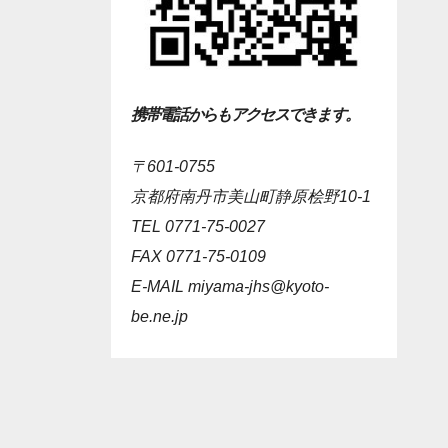
携帯電話からもアクセスできます。
〒601-0755
京都府南丹市美山町静原桧野10-1
TEL 0771-75-0027
FAX 0771-75-0109
E-MAIL
miyama-jhs@kyoto-
be.ne.jp