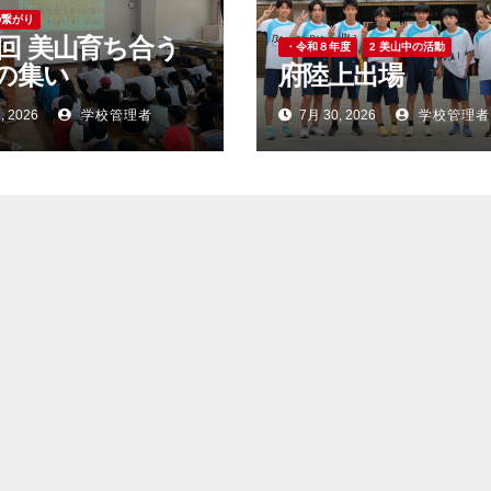
の繋がり
0回 美山育ち合う
・令和８年度
2 美山中の活動
の集い
府陸上出場
, 2026
学校管理者
7月 30, 2026
学校管理者