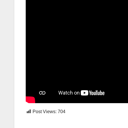
Post Views:
704