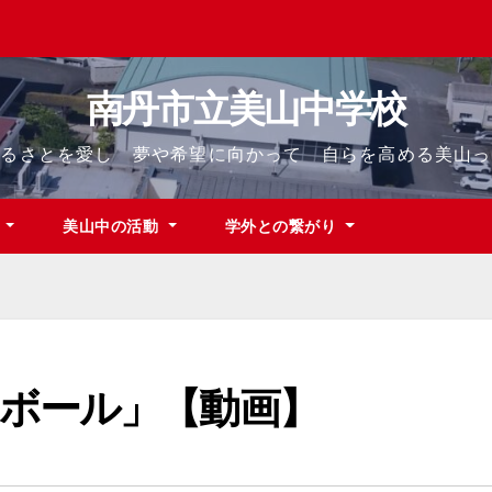
南丹市立美山中学校
ふるさとを愛し 夢や希望に向かって 自らを高める美山っ
て
美山中の活動
学外との繋がり
ボール」【動画】