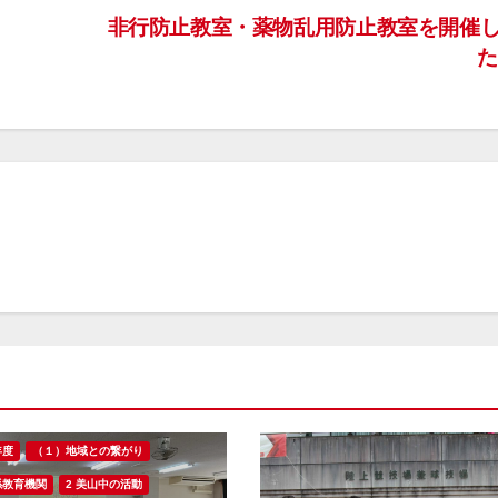
非行防止教室・薬物乱用防止教室を開催
年度
（１）地域との繋がり
係教育機関
2 美山中の活動