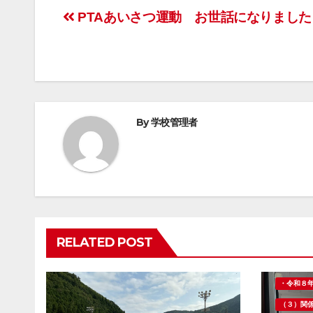
投
PTAあいさつ運動 お世話になりました
稿
ナ
ビ
By
学校管理者
ゲ
ー
シ
ョ
RELATED POST
ン
・令和８
（３）関