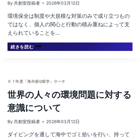
By
共創室投稿者
2026年03月12日
調
査
環境保全は制度や大規模な対策のみで成り立つもの
ではなく、個人の関心と行動の積み重ねによって支
えられていることを…
日
続きを読む
本
と
海
外
の
Ｒ７年度「海外探Q留学」サーチ
環
境
世界の人々の環境問題に対する
保
全
意識について
に
対
By
共創室投稿者
2026年03月12日
す
る
ダイビングを通して海中でゴミ拾いを行い、持って
取