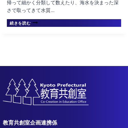
帰って細かく分類して数えたり、海水を決まった深
り
組
さで取ってきて水質…
み
方
世
続きを読む
の
界
違
の
い〜
人々
日
の
本
環
で
境
の
問
ボ
題
ラ
に
ン
対
テ
す
ィ
る
ア
意
参
識
加
に
率
つ
教育共創室企画連携係
を
い