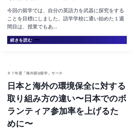
今回の留学では、自分の英語力を武器に探究をする
ことを目標にしました。語学学校に通い始めた１週
間目は、授業でもあ…
①
続きを読む
タ
イ
の
文
化
Ｒ７年度「海外探Q留学」サーチ
や
価
日本と海外の環境保全に対する
値
観
取り組み方の違い〜日本でのボ
②
タ
ランティア参加率を上げるた
イ
の
めに〜
大
学