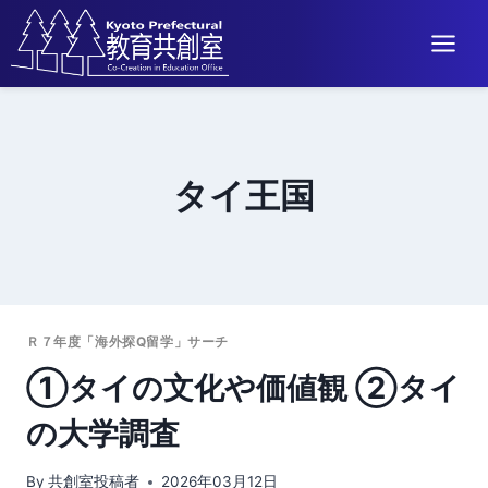
内
容
を
タイ王国
ス
キ
ッ
プ
Ｒ７年度「海外探Q留学」サーチ
①タイの文化や価値観 ②タイ
の大学調査
By
共創室投稿者
2026年03月12日