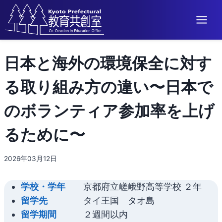
内
日本と海外の環境保全に対す
容
を
る取り組み方の違い〜日本で
ス
キ
のボランティア参加率を上げ
ッ
プ
るために〜
2026年03月12日
学校・学年
京都府立嵯峨野高等学校 ２年
留学先
タイ王国 タオ島
留学期間
２週間以内