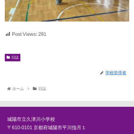
Post Views:
291
日誌
学校管理者
ホーム
日誌
城陽市立久津川小学校
〒610-0101 京都府城陽市平川指月１