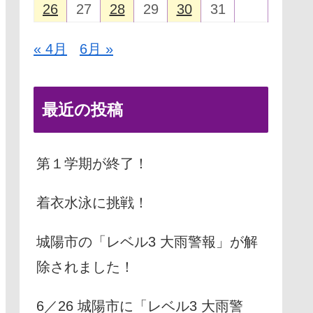
26
27
28
29
30
31
« 4月
6月 »
最近の投稿
第１学期が終了！
着衣水泳に挑戦！
城陽市の「レベル3 大雨警報」が解
除されました！
6／26 城陽市に「レベル3 大雨警