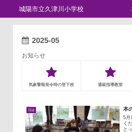
城陽市立久津川小学校
2025-05
お知らせ
気象警報発令時の登下校
通級指導教室
本
日誌
5
く
と