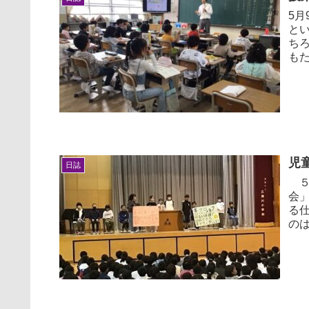
5
と
ち
も
いる
児
日誌
５
会
る
の
皆さ