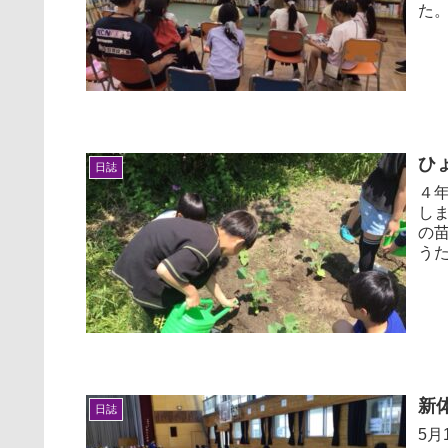
た。 次はどんなお話をしていただけるか、今から
みで
ひ
日誌
４
し
の苗を植
う
てほ
新
日誌
5月