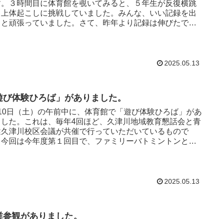
す。３時間目に体育館を覗いてみると、５年生が反復横跳
と上体起こしに挑戦していました。みんな、いい記録を出
うと頑張っていました。さて、昨年より記録は伸びたでし
ょうか？ ...
2025.05.13
遊び体験ひろば」がありました。
月10日（土）の午前中に、体育館で「遊び体験ひろば」があ
ました。これは、毎年4回ほど、久津川地域教育懇話会と青
健久津川校区会議が共催で行っていただいているもので
。今回は今年度第１回目で、ファミリーバトミントンとド
ビーとバッコー...
2025.05.13
業参観がありました。