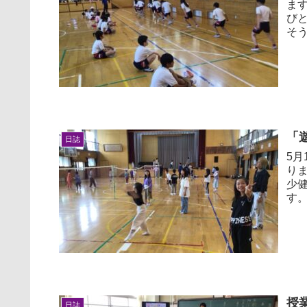
ま
び
そ
「
日誌
5
り
少
す
ッジ
授
日誌