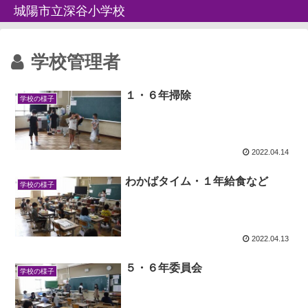
城陽市立深谷小学校
学校管理者
１・６年掃除
学校の様子
2022.04.14
わかばタイム・１年給食など
学校の様子
2022.04.13
５・６年委員会
学校の様子