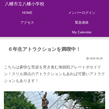
八幡市立八幡小学校
HOME
メンバーログイン
アクセス
緊急連絡
My Calendar
６年生アトラクションを満喫中！
2026.06.05
こちらは豪快な荒波を突き進む海賊戦グレートポセイド
ン！スリル満点のアトラクションもあれば可愛いアトラク
ションもあります！