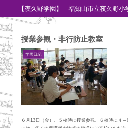
【夜久野学園】 福知山市立夜久野小
授業参観・非行防止教室
学園日記
６月13日（金）、５校時に授業参観、６校時に４