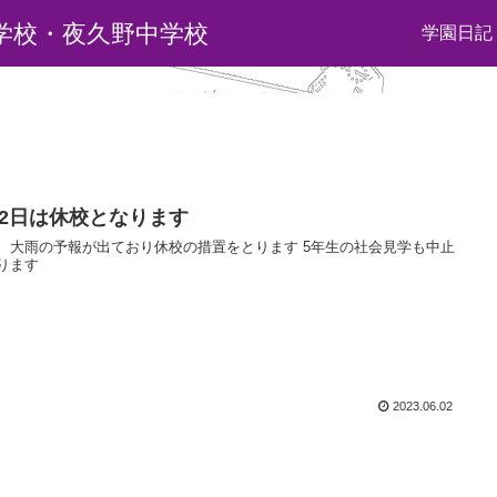
学校・夜久野中学校
学園日記
月2日は休校となります
、大雨の予報が出ており休校の措置をとります 5年生の社会見学も中止
ります
2023.06.02