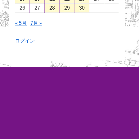
26
27
28
29
30
« 5月
7月 »
ログイン