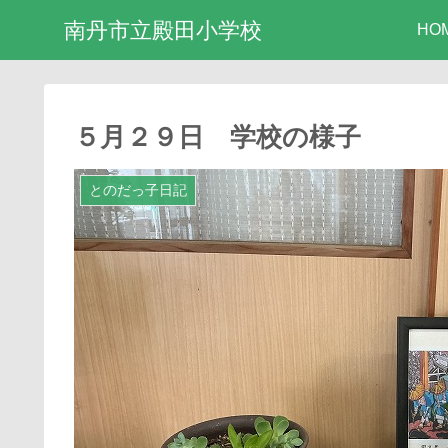
南丹市立殿田小学校
HO
５月２９日 学校の様子
とのだっ子日記