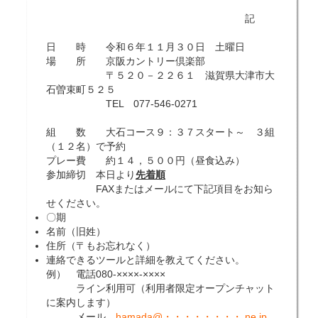
記
日 時 令和６年１１月３０日 土曜日
場 所 京阪カントリー倶楽部
〒５２０－２２６１ 滋賀県大津市大
石曽束町５２５
TEL
077-546-0271
組 数 大石コース９：３７スタート～ ３組
（１２名）で予約
プレー費 約１４，５００円（昼食込み）
参加締切 本日より
先着順
FAX
またはメールにて下記項目をお知ら
せください。
〇期
名前（旧姓）
住所（〒もお忘れなく）
連絡できるツールと詳細を教えてください。
例） 電話
080-
××××
-
××××
ライン利用可（利用者限定オープンチャット
に案内します）
メール
hamada@・・・・・・・・.ne.jp