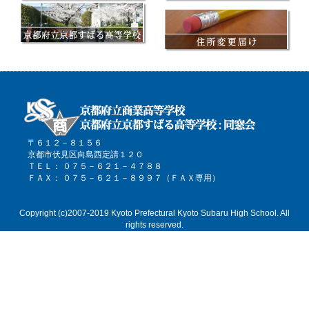
〒６１２－８１５６
京都市伏見区向島西定請１２０
ＴＥＬ： ０７５－６２１－４７８８
ＦＡＸ： ０７５－６２１－８９９７（ＦＡＸ専用）
Copyright (c)2007-2019 Kyoto Prefectural Kyoto Subaru High School. All
rights reserved.