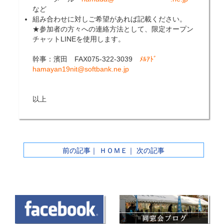
など
組み合わせに対しご希望があれば記載ください。
★参加者の方々への連絡方法として、限定オープン
チャット
LINE
を使用します。
幹事：濱田
FAX075-322-3039
ﾒﾙｱﾄﾞ
hamayan19nit@softbank.ne.jp
以上
前の記事
｜
ＨＯＭＥ
｜
次の記事