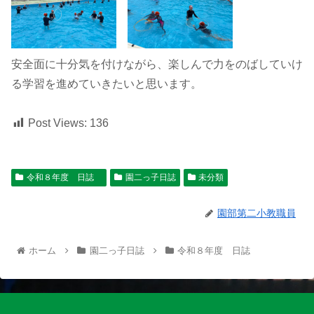
安全面に十分気を付けながら、楽しんで力をのばしていけ
る学習を進めていきたいと思います。
Post Views:
136
令和８年度 日誌
園二っ子日誌
未分類
園部第二小教職員
ホーム
園二っ子日誌
令和８年度 日誌